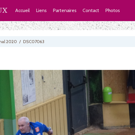
UX
Accueil
Liens
Partenaires
Contact
Photos
nal 2020
/
DSC07063