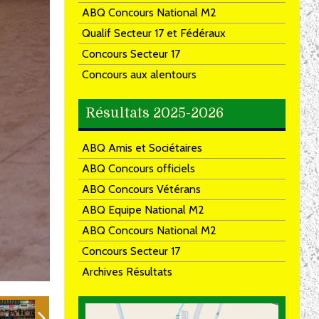
ABQ Concours National M2
Qualif Secteur 17 et Fédéraux
Concours Secteur 17
Concours aux alentours
Résultats 2025-2026
ABQ Amis et Sociétaires
ABQ Concours officiels
ABQ Concours Vétérans
ABQ Equipe National M2
ABQ Concours National M2
Concours Secteur 17
Archives Résultats