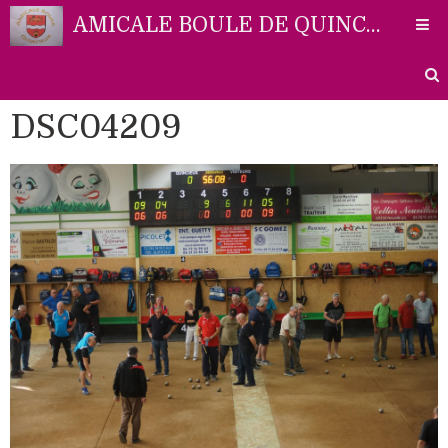
AMICALE BOULE DE QUINCIEUX
DSC04209
Accueil
Liens
Partenaires
Contact
Photos