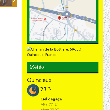
Météo
Quincieux
23
°C
Ciel dégagé
Min: 22 °C
Max: 23 °C