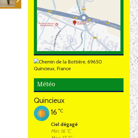
Météo
Quincieux
16
°C
Ciel dégagé
Min: 16 °C
Max: 17 °C