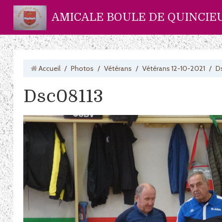
AMICALE BOULE DE QUINCIE
Accueil
/
Photos
/
Vétérans
/
Vétérans 12-10-2021
/
D
Dsc08113