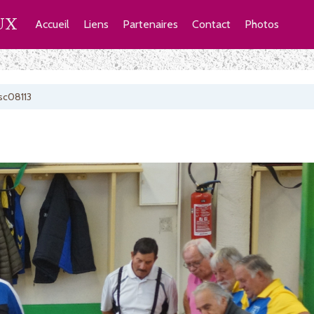
UX
Accueil
Liens
Partenaires
Contact
Photos
sc08113