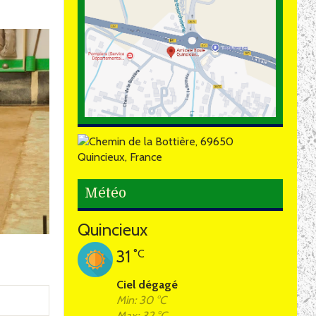
Météo
Quincieux
31
°C
Ciel dégagé
Min: 30 °C
Max: 32 °C