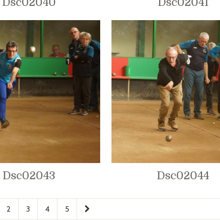
Dsc02040
Dsc02041
Dsc02043
Dsc02044
2
3
4
5