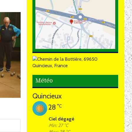
Météo
Quincieux
28
°C
Ciel dégagé
Min: 27 °C
Max: 28 °C