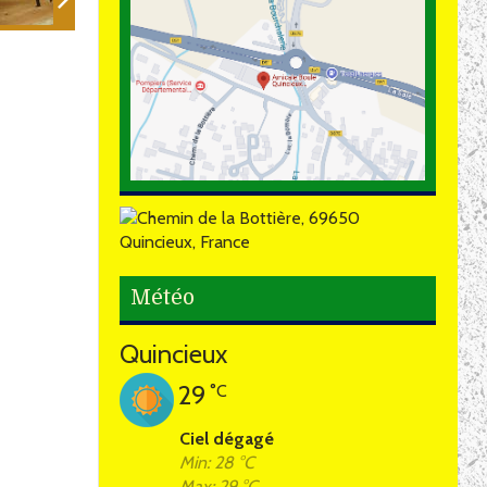
Météo
Quincieux
29
°C
Ciel dégagé
Min: 28 °C
Max: 29 °C