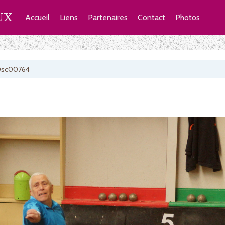
UX
Accueil
Liens
Partenaires
Contact
Photos
Dsc00764