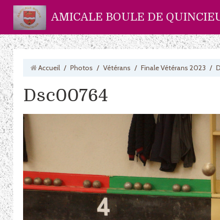
AMICALE BOULE DE QUINCIE
Accueil
/
Photos
/
Vétérans
/
Finale Vétérans 2023
/
Dsc00764