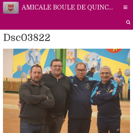
AMICALE BOULE DE QUINCIEUX
Dsc03822
Accueil
Liens
Partenaires
Contact
Photos