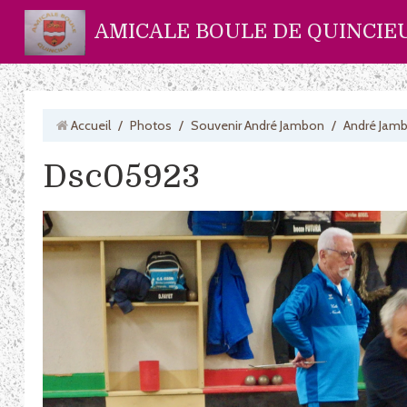
AMICALE BOULE DE QUINCIE
Accueil
/
Photos
/
Souvenir André Jambon
/
André Jam
Dsc05923