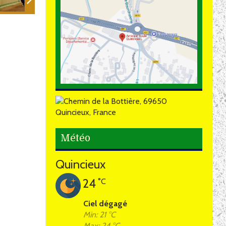
Météo
Quincieux
24
°C
Ciel dégagé
Min: 21 °C
Max: 24 °C