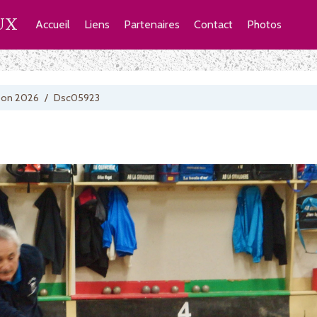
UX
Accueil
Liens
Partenaires
Contact
Photos
bon 2026
/
Dsc05923