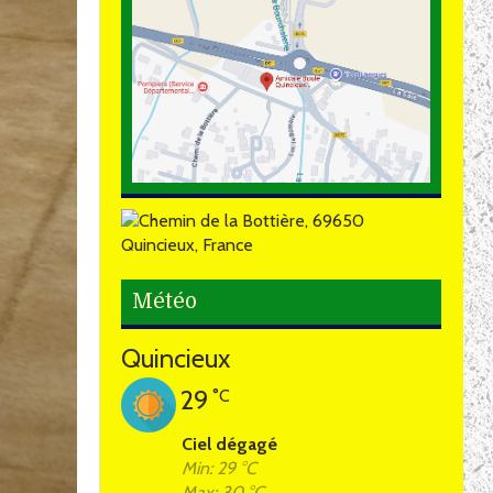
Météo
Quincieux
29
°C
Ciel dégagé
Min: 29 °C
Max: 30 °C