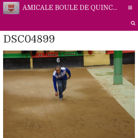
AMICALE BOULE DE QUINCIEUX
DSC04899
Accueil
Liens
Partenaires
Contact
Photos