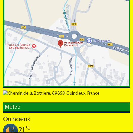
Météo
Quincieux
21
°C