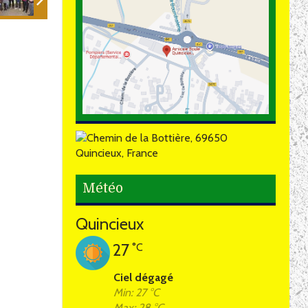
Météo
Quincieux
27
°C
Ciel dégagé
Min: 27 °C
Max: 28 °C