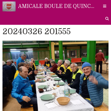
AMICALE BOULE DE QUINCIEUX
20240326 201555
Accueil
Liens
Partenaires
Contact
Photos