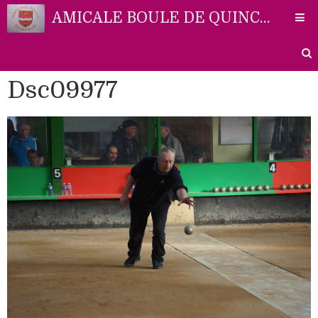
AMICALE BOULE DE QUINCIEUX
Dsc09977
Accueil
Liens
Partenaires
Contact
Photos