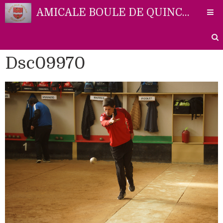
AMICALE BOULE DE QUINCIEUX
Dsc09970
Accueil
Liens
Partenaires
Contact
Photos