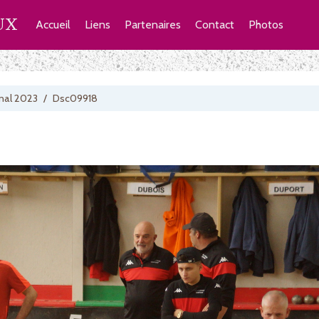
UX
Accueil
Liens
Partenaires
Contact
Photos
nal 2023
/
Dsc09918