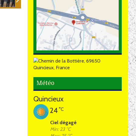
Météo
Quincieux
24
°C
Ciel dégagé
Min: 23 °C
Max: 25 °C