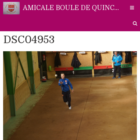
AMICALE BOULE DE QUINCIEUX
DSC04953
Accueil
Liens
Partenaires
Contact
Photos