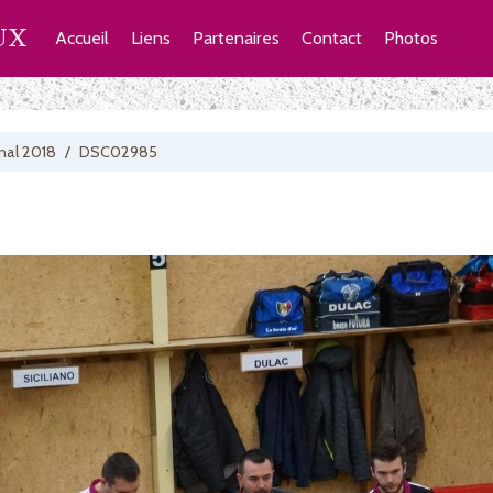
UX
Accueil
Liens
Partenaires
Contact
Photos
nal 2018
/
DSC02985