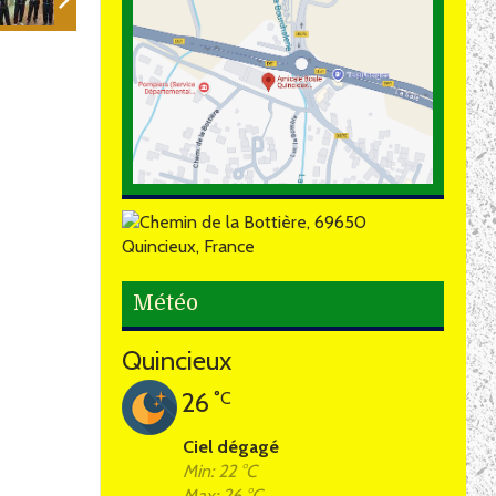
Météo
Quincieux
26
°C
Ciel dégagé
Min: 22 °C
Max: 26 °C