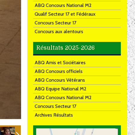
ABQ Concours National M2
Qualif Secteur 17 et Fédéraux
Concours Secteur 17
Concours aux alentours
Résultats 2025-2026
ABQ Amis et Sociétaires
ABQ Concours officiels
ABQ Concours Vétérans
ABQ Equipe National M2
ABQ Concours National M2
Concours Secteur 17
Archives Résultats