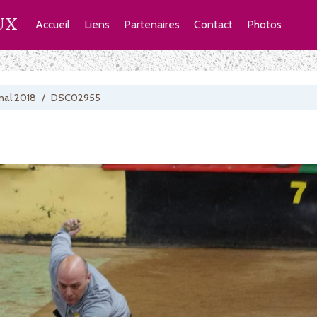
UX
Accueil
Liens
Partenaires
Contact
Photos
nal 2018
/
DSC02955