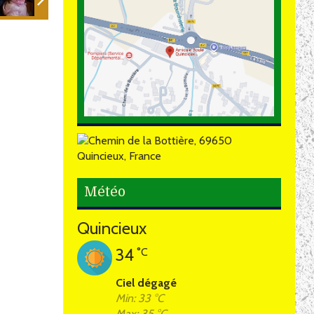
Météo
Quincieux
34
°C
Ciel dégagé
Min: 33 °C
Max: 35 °C