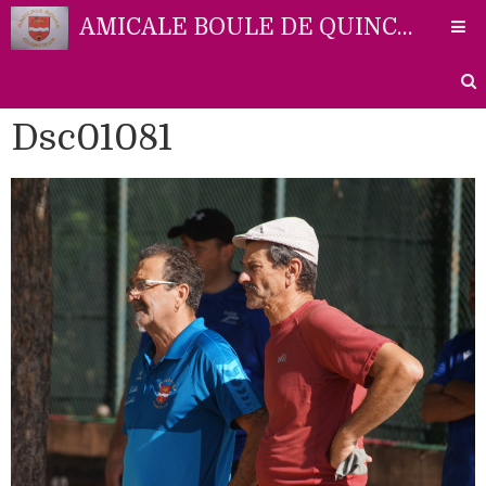
AMICALE BOULE DE QUINCIEUX
Dsc01081
Accueil
Liens
Partenaires
Contact
Photos