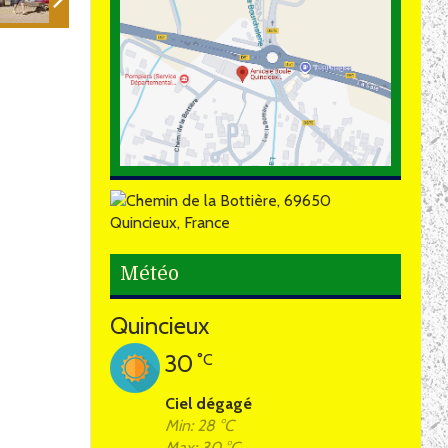
Météo
Quincieux
30
°C
Ciel dégagé
Min: 28 °C
Max: 30 °C