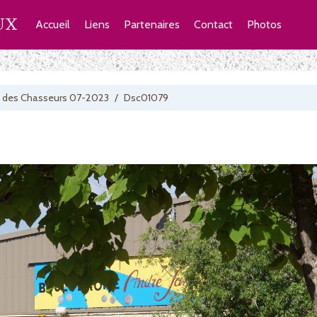
UX
Accueil
Liens
Partenaires
Contact
Photos
 des Chasseurs 07-2023
/
Dsc01079