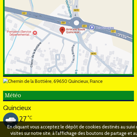
Météo
Quincieux
27
°C
En cliquant vous acceptez le dépôt de cookies destinés au suivi
Partiellement nuageux
visites sur notre site, à l'affichage des boutons de partage et a