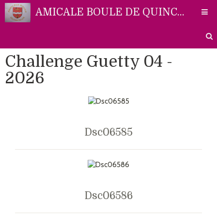
AMICALE BOULE DE QUINCIEUX
Challenge Guetty 04 -
Accueil
2026
Liens
Partenaires
Contact
Dsc06585
Photos
Dsc06586