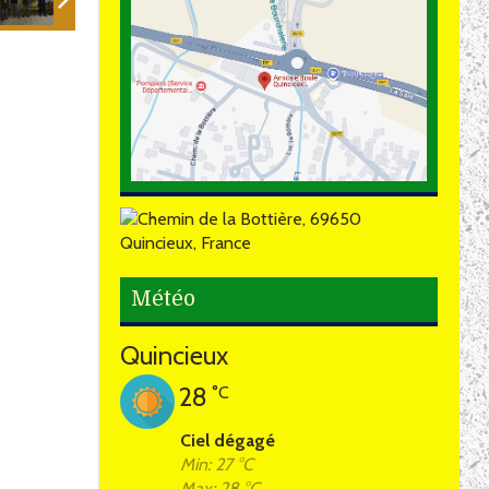
Météo
Quincieux
28
°C
Ciel dégagé
Min: 27 °C
Max: 28 °C