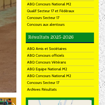
ABQ Concours National M2
Qualif Secteur 17 et Fédéraux
Concours Secteur 17
Concours aux alentours
Résultats 2025-2026
ABQ Amis et Sociétaires
ABQ Concours officiels
ABQ Concours Vétérans
ABQ Equipe National M2
ABQ Concours National M2
Concours Secteur 17
Archives Résultats