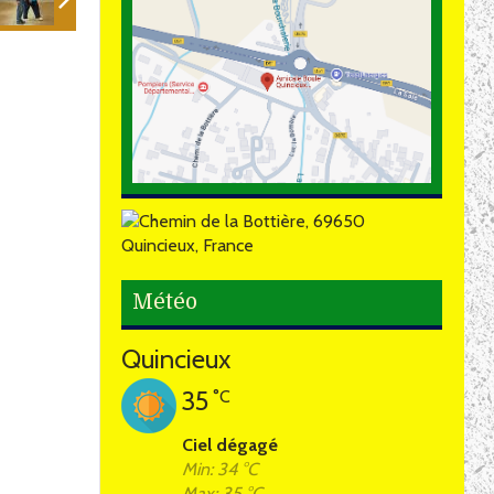
Météo
Quincieux
35
°C
Ciel dégagé
Min: 34 °C
Max: 35 °C