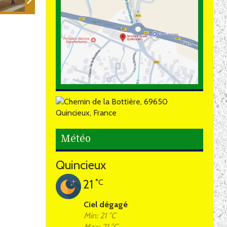
Météo
Quincieux
21
°C
Ciel dégagé
Min: 21 °C
Max: 21 °C