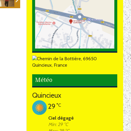
Météo
Quincieux
29
°C
Ciel dégagé
Min: 29 °C
Max: 29 °C