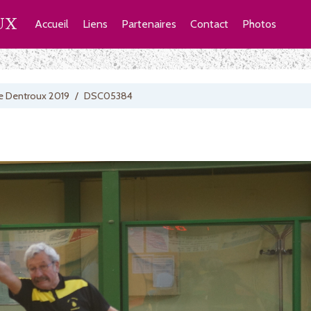
UX
Accueil
Liens
Partenaires
Contact
Photos
e Dentroux 2019
/
DSC05384