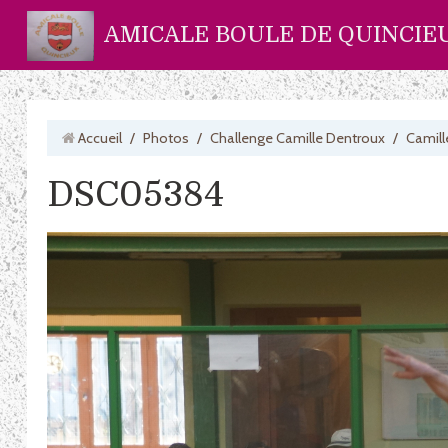
AMICALE BOULE DE QUINCIE
Accueil
/
Photos
/
Challenge Camille Dentroux
/
Camill
DSC05384