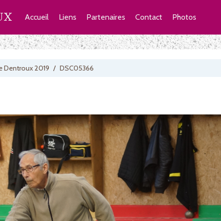
UX
Accueil
Liens
Partenaires
Contact
Photos
e Dentroux 2019
/
DSC05366