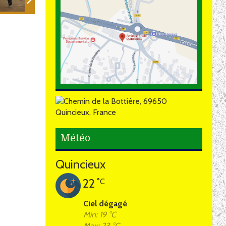
Météo
Quincieux
22
°C
Ciel dégagé
Min: 19 °C
Max: 23 °C