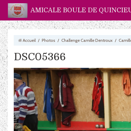
AMICALE BOULE DE QUINCIE
Accueil
/
Photos
/
Challenge Camille Dentroux
/
Camill
DSC05366