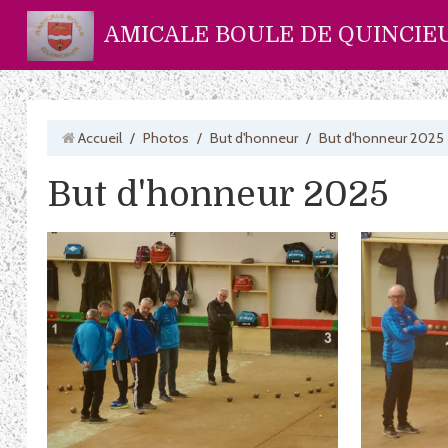
AMICALE BOULE DE QUINCIE
Accueil
/
Photos
/
But d'honneur
/
But d'honneur 2025
But d'honneur 2025