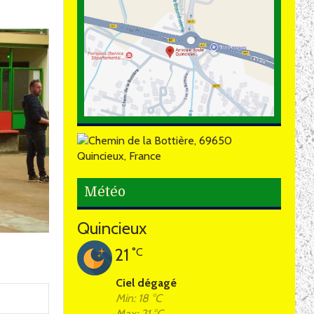
Météo
Quincieux
21
°C
Ciel dégagé
Min: 18 °C
Max: 21 °C